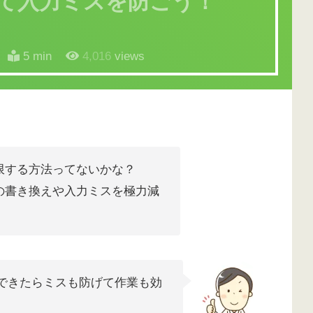
て入力ミスを防ごう！
5 min
4,016
views
限する方法ってないかな？
の書き換えや入力ミスを極力減
できたらミスも防げて作業も効