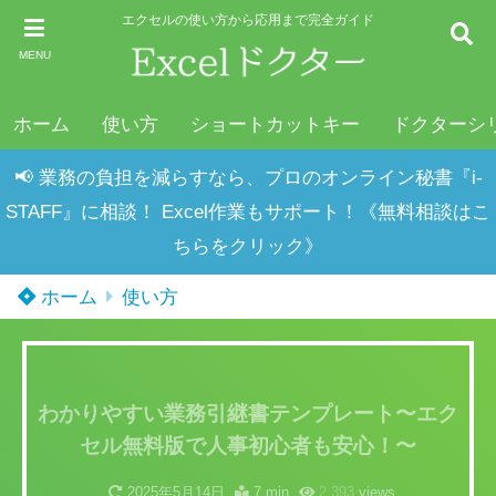
エクセルの使い方から応用まで完全ガイド
MENU
ホーム
使い方
ショートカットキー
ドクターシ
📢 業務の負担を減らすなら、プロのオンライン秘書『i-
STAFF』に相談！ Excel作業もサポート！《無料相談はこ
ちらをクリック》
ホーム
使い方
わかりやすい業務引継書テンプレート〜エク
セル無料版で人事初心者も安心！〜
2025年5月14日
7 min
2,393
views