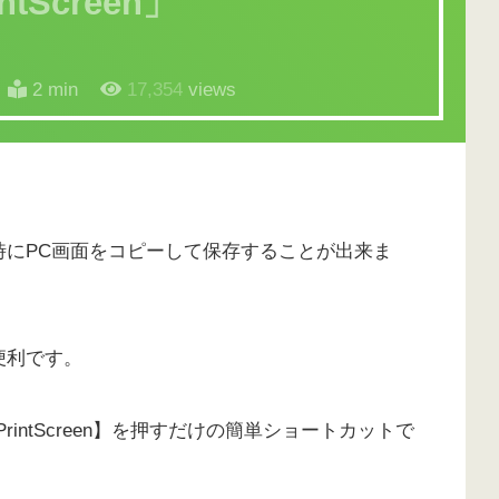
ntScreen」
2 min
17,354
views
時にPC画面をコピーして保存することが出来ま
便利です。
intScreen】を押すだけの簡単ショートカットで